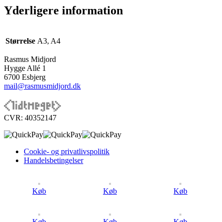
Yderligere information
Størrelse
A3, A4
Rasmus Midjord
Hygge Allé 1
6700 Esbjerg
mail@rasmusmidjord.dk
CVR: 40352147
Cookie- og privatlivspolitik
Handelsbetingelser
Køb
Køb
Køb
Køb
Køb
Køb