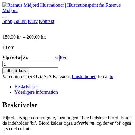
Shop
Galleri
Kurv
Kontakt
Prisinterval:
150,00
kr.
–
200,00
kr.
150,00 kr.
Bi ord
til
200,00 kr.
Størrelse
Ryd
Biord
antal
Tilføj til kurv
Varenummer (SKU):
N/A
Kategori:
Illustrationer
Tema:
bi
Beskrivelse
Yderligere information
Beskrivelse
Bi|ord – Nogen ord er gode, men nogen af de bedste er biord. Fordi
de indeholder ‘bi’. Biord kaldes også
adverbium
, og der er ‘bi’ også
i, så det er fint.