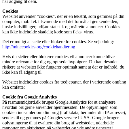
har adgang til dem.
Cookies
Websitet anvender ”cookies”, der er en tekstfil, som gemmes på din
computer, mobil el. tilsvarende med det formål at genkende den,
huske indstillinger, udføre statistik og målrette annoncer. Cookies
kan ikke indeholde skadelig kode som f.eks. virus.
Det er muligt at slette eller blokere for cookies. Se vejledning:
http://minecookies.org/cookiehandtering
Hvis du sletter eller blokerer cookies vil annoncer kunne blive
mindre relevante for dig og optræde hyppigere. Du kan desuden
risikere at websitet ikke fungerer optimalt samt at der er indhold, du
ikke kan få adgang til.
Websitet indeholder cookies fra tredjeparter, der i varierende omfang
kan omfatte:
Cookie fra Google Analytics
På rasmusmidjord.dk bruges Google Analytics for at analysere,
hvordan brugerne anvender hjemmesiden. De oplysninger, som
cookien indsamler om din brug (trafikdata, herunder din IP-adresse),
sendes til og gemmes på Googles servere i USA. Google bruger
oplysningerne til at evaluere din brug af webstedet, udarbejde
rapporter om aktiviteten på webstedet og yde andre tjenester i