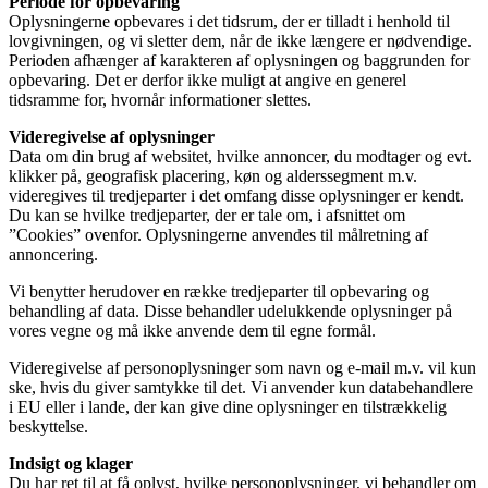
Periode for opbevaring
Oplysningerne opbevares i det tidsrum, der er tilladt i henhold til
lovgivningen, og vi sletter dem, når de ikke længere er nødvendige.
Perioden afhænger af karakteren af oplysningen og baggrunden for
opbevaring. Det er derfor ikke muligt at angive en generel
tidsramme for, hvornår informationer slettes.
Videregivelse af oplysninger
Data om din brug af websitet, hvilke annoncer, du modtager og evt.
klikker på, geografisk placering, køn og alderssegment m.v.
videregives til tredjeparter i det omfang disse oplysninger er kendt.
Du kan se hvilke tredjeparter, der er tale om, i afsnittet om
”Cookies” ovenfor. Oplysningerne anvendes til målretning af
annoncering.
Vi benytter herudover en række tredjeparter til opbevaring og
behandling af data. Disse behandler udelukkende oplysninger på
vores vegne og må ikke anvende dem til egne formål.
Videregivelse af personoplysninger som navn og e-mail m.v. vil kun
ske, hvis du giver samtykke til det. Vi anvender kun databehandlere
i EU eller i lande, der kan give dine oplysninger en tilstrækkelig
beskyttelse.
Indsigt og klager
Du har ret til at få oplyst, hvilke personoplysninger, vi behandler om