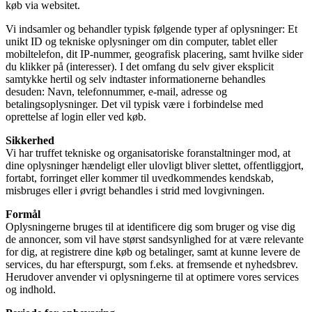
køb via websitet.
Vi indsamler og behandler typisk følgende typer af oplysninger: Et
unikt ID og tekniske oplysninger om din computer, tablet eller
mobiltelefon, dit IP-nummer, geografisk placering, samt hvilke sider
du klikker på (interesser). I det omfang du selv giver eksplicit
samtykke hertil og selv indtaster informationerne behandles
desuden: Navn, telefonnummer, e-mail, adresse og
betalingsoplysninger. Det vil typisk være i forbindelse med
oprettelse af login eller ved køb.
Sikkerhed
Vi har truffet tekniske og organisatoriske foranstaltninger mod, at
dine oplysninger hændeligt eller ulovligt bliver slettet, offentliggjort,
fortabt, forringet eller kommer til uvedkommendes kendskab,
misbruges eller i øvrigt behandles i strid med lovgivningen.
Formål
Oplysningerne bruges til at identificere dig som bruger og vise dig
de annoncer, som vil have størst sandsynlighed for at være relevante
for dig, at registrere dine køb og betalinger, samt at kunne levere de
services, du har efterspurgt, som f.eks. at fremsende et nyhedsbrev.
Herudover anvender vi oplysningerne til at optimere vores services
og indhold.