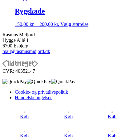
til
har
på
200,00 kr.
flere
Rygskade
varesiden
varianter.
Mulighederne
Prisinterval:
Dette
150,00
kr.
–
200,00
kr.
Vælg størrelse
kan
150,00 kr.
vare
vælges
Rasmus Midjord
til
har
på
Hygge Allé 1
200,00 kr.
flere
varesiden
6700 Esbjerg
varianter.
mail@rasmusmidjord.dk
Mulighederne
kan
vælges
på
CVR: 40352147
varesiden
Cookie- og privatlivspolitik
Handelsbetingelser
Køb
Køb
Køb
Køb
Køb
Køb