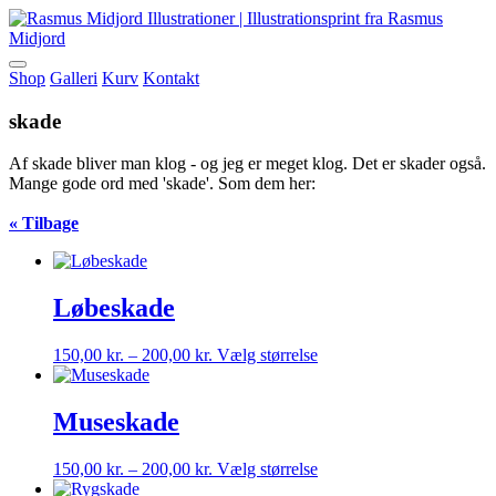
Shop
Galleri
Kurv
Kontakt
skade
Af skade bliver man klog - og jeg er meget klog. Det er skader også.
Mange gode ord med 'skade'. Som dem her:
« Tilbage
Løbeskade
Prisinterval:
Dette
150,00
kr.
–
200,00
kr.
Vælg størrelse
150,00 kr.
vare
til
har
200,00 kr.
flere
Museskade
varianter.
Mulighederne
Prisinterval:
Dette
150,00
kr.
–
200,00
kr.
Vælg størrelse
kan
150,00 kr.
vare
vælges